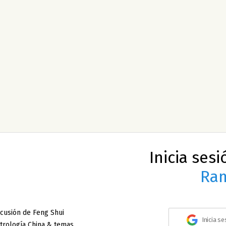
Inicia ses
Ram
cusión de Feng Shui
Inicia s
strología China & temas