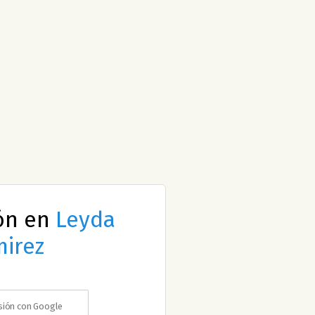
ión en
Leyda
irez
esión con Google