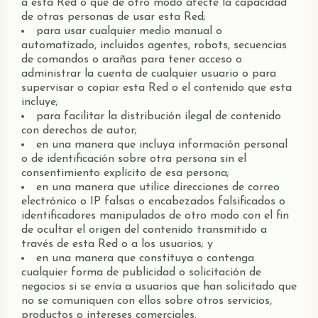
a esta Red o que de otro modo afecte la capacidad
de otras personas de usar esta Red;
para usar cualquier medio manual o
automatizado, incluidos agentes, robots, secuencias
de comandos o arañas para tener acceso o
administrar la cuenta de cualquier usuario o para
supervisar o copiar esta Red o el contenido que esta
incluye;
para facilitar la distribución ilegal de contenido
con derechos de autor;
en una manera que incluya información personal
o de identificación sobre otra persona sin el
consentimiento explícito de esa persona;
en una manera que utilice direcciones de correo
electrónico o IP falsas o encabezados falsificados o
identificadores manipulados de otro modo con el fin
de ocultar el origen del contenido transmitido a
través de esta Red o a los usuarios; y
en una manera que constituya o contenga
cualquier forma de publicidad o solicitación de
negocios si se envía a usuarios que han solicitado que
no se comuniquen con ellos sobre otros servicios,
productos o intereses comerciales.