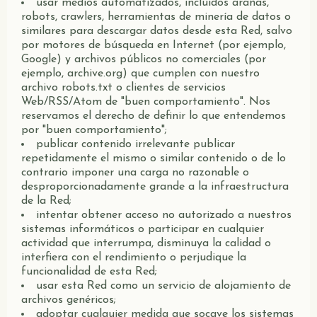
usar medios automatizados, incluidos arañas,
robots, crawlers, herramientas de minería de datos o
similares para descargar datos desde esta Red, salvo
por motores de búsqueda en Internet (por ejemplo,
Google) y archivos públicos no comerciales (por
ejemplo, archive.org) que cumplen con nuestro
archivo robots.txt o clientes de servicios
Web/RSS/Atom de "buen comportamiento". Nos
reservamos el derecho de definir lo que entendemos
por "buen comportamiento";
publicar contenido irrelevante publicar
repetidamente el mismo o similar contenido o de lo
contrario imponer una carga no razonable o
desproporcionadamente grande a la infraestructura
de la Red;
intentar obtener acceso no autorizado a nuestros
sistemas informáticos o participar en cualquier
actividad que interrumpa, disminuya la calidad o
interfiera con el rendimiento o perjudique la
funcionalidad de esta Red;
usar esta Red como un servicio de alojamiento de
archivos genéricos;
adoptar cualquier medida que socave los sistemas