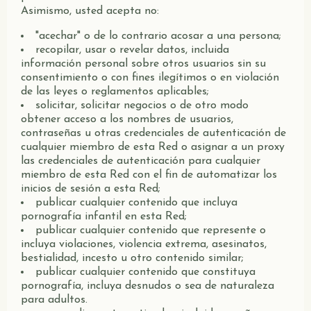
Asimismo, usted acepta no:
"acechar" o de lo contrario acosar a una persona;
recopilar, usar o revelar datos, incluida
información personal sobre otros usuarios sin su
consentimiento o con fines ilegítimos o en violación
de las leyes o reglamentos aplicables;
solicitar, solicitar negocios o de otro modo
obtener acceso a los nombres de usuarios,
contraseñas u otras credenciales de autenticación de
cualquier miembro de esta Red o asignar a un proxy
las credenciales de autenticación para cualquier
miembro de esta Red con el fin de automatizar los
inicios de sesión a esta Red;
publicar cualquier contenido que incluya
pornografía infantil en esta Red;
publicar cualquier contenido que represente o
incluya violaciones, violencia extrema, asesinatos,
bestialidad, incesto u otro contenido similar;
publicar cualquier contenido que constituya
pornografía, incluya desnudos o sea de naturaleza
para adultos.