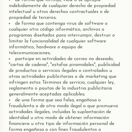
de forma que infrinja, viole o se apropie
indebidamente de cualquier derecho de propiedad
intelectual u otros derechos contractuales o de
propiedad de terceros;
de forma que contenga virus de software o
cualquier otro código informático, archivos o
programas diseñados para interrumpir, destruir o
limitar la funcionalidad de cualquier software
informático, hardware o equipo de
telecomunicaciones;
participe en actividades de correo no deseado,
"cartas de cadena", "estafas piramidales", publicidad
de productos o servicios ilegales o controlados u
otras actividades publicitarias o de marketing que
infringen estos Términos de servicio, cualquier ley,
reglamento o pautas de la industria publicitaria
generalmente aceptadas aplicables;
de una forma que sea falsa, engañosa o
fraudulenta o de otro modo ilegal o que promueva
actividades ilegales, incluidas la suplantación de
identidad u otro modo de obtener información
financiera u otro tipo de información personal de
forma engañosa o con fines fraudulentos o