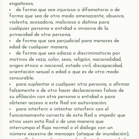
engañosos;
de forma que sea injurioso o difamatorio o de
forma que sea de otro modo amenazante, abusiva,
violenta, acosadora, maliciosa o dañina para
cualquier persona o entidad o invasiva de la
privacidad de otra persona;
de forma que sea perjudicial para menores de
edad de cualquier manera;
de forma que sea odiosa o discriminatoria por
motivos de raza, color, sexo, religión, nacionalidad,
origen étnico o nacional, estado civil, discapacidad,
orientación sexual o edad o que es de otro modo
censurable;
para suplantar a cualquier otra persona, o afirmar
falsamente o de otro hacer declaraciones falsas de
su afiliación con otra persona o entidad o para
obtener acceso a este Red sin autorización;
para interferir o intentar interferir con el
funcionamiento correcto de esta Red o impedir que
otros usen esta Red o de una manera que
interrumpa el flujo normal o el diálogo con un
número excesivo de mensajes (ataque de inundación);