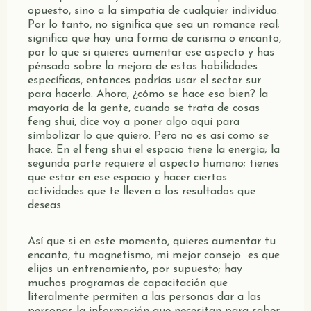
opuesto, sino a la simpatía de cualquier individuo.
Por lo tanto, no significa que sea un romance real;
significa que hay una forma de carisma o encanto,
por lo que si quieres aumentar ese aspecto y has
pénsado sobre la mejora de estas habilidades
específicas, entonces podrías usar el sector sur
para hacerlo. Ahora, ¿cómo se hace eso bien? la
mayoría de la gente, cuando se trata de cosas
feng shui, dice voy a poner algo aquí para
simbolizar lo que quiero. Pero no es así como se
hace. En el feng shui el espacio tiene la energía; la
segunda parte requiere el aspecto humano; tienes
que estar en ese espacio y hacer ciertas
actividades que te lleven a los resultados que
deseas.
Así que si en este momento, quieres aumentar tu
encanto, tu magnetismo, mi mejor consejo es que
elijas un entrenamiento, por supuesto; hay
muchos programas de capacitación que
literalmente permiten a las personas dar a las
personas la información que necesitan para saber