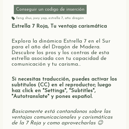
:
Conseguir un codigo de inserción
feng shui
,
joey yap
,
estrella 7
,
año dragón
Et
Estrella 7 Roja, Tu ventaja carismática
iq
u
et
as
:
Explora la dinámica Estrella 7 en el Sur
para el año del Dragón de Madera.
Descubre los pros y los contras de esta
estrella asociada con tu capacidad de
comunicación y tu carisma...
Si necesitas traducción, puedes activar los
subtitulos (CC) en el reproductor; luego
haz click en "Settings", "Subtitles",
"Autotranslate" y pones español.
Basicamente está contandonos sobre las
ventajas comunicacionales y carismáticas
de la 7 Roja y como aprovecharlas 😉