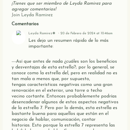
¡Tienes que ser miembro de Leyda Ramirez para
agregar comentarios!
Join Leyda Ramirez
Comentarios
Leyda Ramirez🍀
20 de Febrero de 2024 at 10:46am
Les dejo un resumen rápido de lo más
importante:
---
Así
que
antes
de
nada
¿
cuáles
son
los
beneficios
y
desventajas
de
esta
estrella
?
;
por
lo
general
,
se
conoce
como
la
estrella
del
,
pero
en
realidad
no
es
tan
mala
a
menos
que
,
por
supuesto
,
tengas
características
negativas
como
una
gran
renovación
en
el
exterior,
una
torre
o techo
vecino
cortante.
Entonces
probablemente
podrías
desencadenar
algunos
de
estos
aspectos
negativos
de
la
estrella
7
.
Pero
por
lo
demás
,
esta
estrella
es
bastante
buena
para
aquellos
que
están
en
el
negocio
de
hablar,
comunicación,
contar
historias
.
Esto
porque
la estrella
7
representa
las