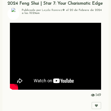
2024 Feng Shui | Star 7: Your Charismatic Edge
Publicado por
Leyda Ramirez🍀
el 20 de Febrero de 2024
a las 10:29am
149
Vi
st
as