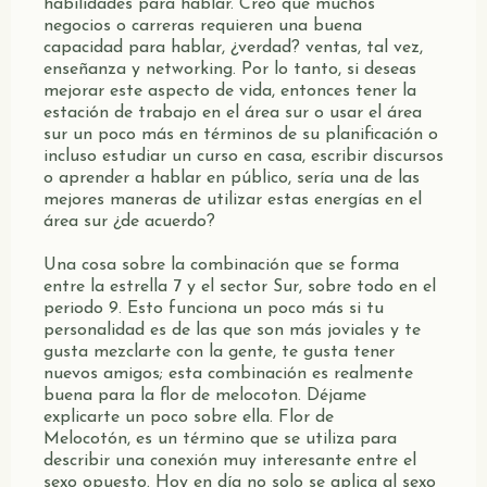
habilidades
para
hablar
.
Creo
que
muchos
negocios
o
carreras
requieren
una
buena
capacidad
para
hablar
,
¿
verdad
?
ventas
,
tal
vez
,
enseñanza
y
networking
.
Por
lo tanto,
si
deseas
mejorar
este
aspecto
de
vida
,
entonces
tener
la
estación
de
trabajo
en el área sur o
usar
el área
sur un
poco
más
en
términos
de
su
planificación
o
incluso
estudiar
un
curso
en
casa
,
escribir
discursos
o
aprender
a
hablar
en
público
,
sería
una
de
las
mejores
maneras
de
utilizar
estas
energías
en
el
área
sur
¿
de
acuerdo
?
Una cosa sobre la combinación que se forma
entre la estrella 7 y el sector Sur, sobre todo en el
periodo 9. Esto funciona un poco más si tu
personalidad es de las que son más joviales y te
gusta mezclarte con la gente, te gusta tener
nuevos amigos; esta combinación es realmente
buena para la flor de melocoton. Déjame
explicarte un poco sobre ella. Flor de
Melocotón, es un término que se utiliza para
describir una conexión muy interesante entre el
sexo opuesto. Hoy en día no solo se aplica al sexo