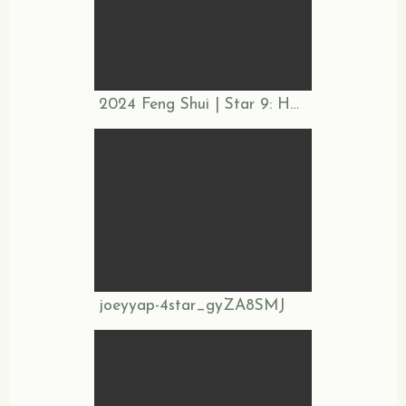
2024 Feng Shui | Star 9: How To Activate The Wealth Star
joeyyap-4star_gyZA8SMJ