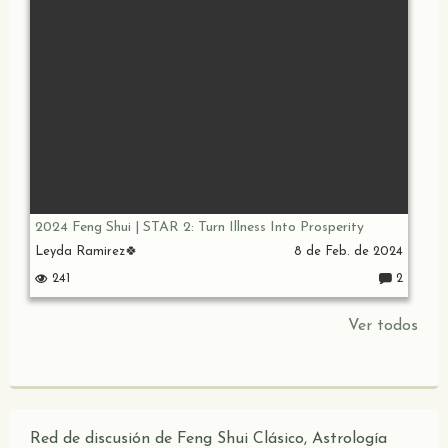
s:
2024 Feng Shui | STAR 2: Turn Illness Into Prosperity
Leyda Ramirez🍀
8 de Feb. de 2024
241
2
C
o
m
Ver todos
e
nt
ar
io
s:
Red de discusión de Feng Shui Clásico, Astrología