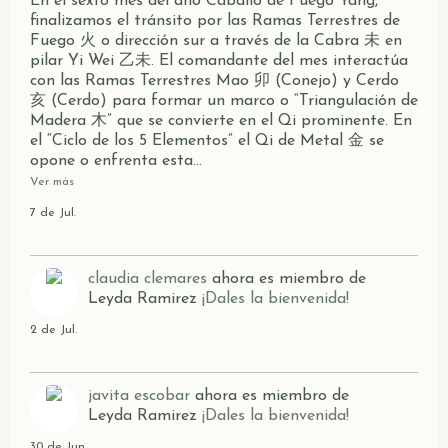
En el sexto mes del año Caballo de Fuego Yang,
finalizamos el tránsito por las Ramas Terrestres de
Fuego 火 o dirección sur a través de la Cabra 未 en
pilar Yi Wei 乙未. El comandante del mes interactúa
con las Ramas Terrestres Mao 卯 (Conejo) y Cerdo
亥 (Cerdo) para formar un marco o “Triangulación de
Madera 木” que se convierte en el Qi prominente. En
el “Ciclo de los 5 Elementos” el Qi de Metal 金 se
opone o enfrenta esta…
Ver más
7 de Jul.
claudia clemares
ahora es miembro de
Leyda Ramirez
¡Dales la bienvenida!
2 de Jul.
javita escobar
ahora es miembro de
Leyda Ramirez
¡Dales la bienvenida!
30 de Jun.