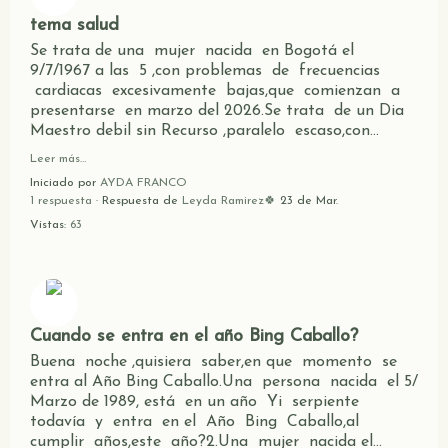
tema salud
Se trata de una mujer nacida en Bogotá el
9/7/1967 a las 5 ,con problemas de frecuencias
cardiacas excesivamente bajas,que comienzan a
presentarse en marzo del 2026.Se trata de un Dia
Maestro debil sin Recurso ,paralelo escaso,con…
Leer más…
Iniciado por
AYDA FRANCO
1 respuesta
· Respuesta de
Leyda Ramirez🍀
23 de Mar.
Vistas:
63
Cuando se entra en el año Bing Caballo?
Buena noche ,quisiera saber,en que momento se
entra al Año Bing Caballo.Una persona nacida el 5/
Marzo de 1989, está en un año Yi serpiente
todavía y entra en el Año Bing Caballo,al
cumplir años,este año?2.Una mujer nacida el…