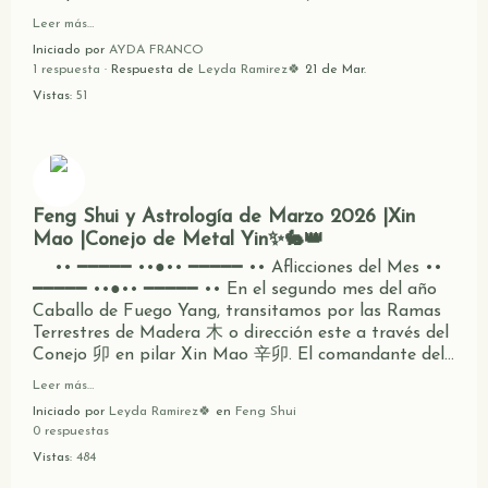
Leer más…
Iniciado por
AYDA FRANCO
1 respuesta
· Respuesta de
Leyda Ramirez🍀
21 de Mar.
Vistas:
51
Feng Shui y Astrología de Marzo 2026 |Xin
Mao |Conejo de Metal Yin✨🐇👑
•• ━━━━━ ••●•• ━━━━━ •• Aflicciones del Mes ••
━━━━━ ••●•• ━━━━━ •• En el segundo mes del año
Caballo de Fuego Yang, transitamos por las Ramas
Terrestres de Madera 木 o dirección este a través del
Conejo 卯 en pilar Xin Mao 辛卯. El comandante del…
Leer más…
Iniciado por
Leyda Ramirez🍀
en
Feng Shui
0 respuestas
Vistas:
484