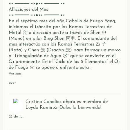
•• ━━━━━ ••●•• ━━━━━ ••
Aflicciones del Mes
•• ━━━━━ ••●•• ━━━━━ ••
En el séptimo mes del año Caballo de Fuego Yang,
iniciamos el tránsito por las Ramas Terrestres de
Metal 金 o dirección oeste a través de Shen 申
(Mono) en pilar Bing Shen 丙申. El comandante del
mes interactúa con las Ramas Terrestres Zi 子
(Rata) y Chen 辰 (Dragón 辰) para formar un marco
o “Triangulación de Agua 水” que se convierte en el
Qi prominente. En el “Ciclo de los 5 Elementos” el Qi
de Fuego 火 se opone o enfrenta esta…
Ver más
ayer
Cristina Canalías
ahora es miembro de
Leyda Ramirez
¡Dales la bienvenida!
23 de Jul.