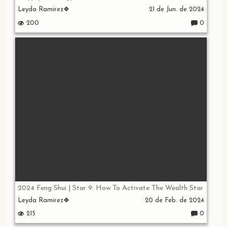
Leyda Ramirez🍀
21 de Jun. de 2024
200
0
C
o
m
e
nt
ar
io
s:
2024 Feng Shui | Star 9: How To Activate The Wealth Star
Leyda Ramirez🍀
20 de Feb. de 2024
215
0
C
o