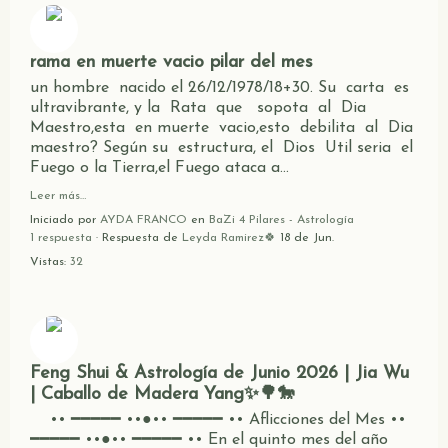
rama en muerte vacio pilar del mes
un hombre nacido el 26/12/1978/18+30. Su carta es
ultravibrante, y la Rata que sopota al Dia
Maestro,esta en muerte vacio,esto debilita al Dia
maestro? Según su estructura, el Dios Util seria el
Fuego o la Tierra,el Fuego ataca a…
Leer más…
Iniciado por
AYDA FRANCO
en
BaZi 4 Pilares - Astrología
1 respuesta
· Respuesta de
Leyda Ramirez🍀
18 de Jun.
Vistas:
32
Feng Shui & Astrología de Junio 2026 | Jia Wu
| Caballo de Madera Yang✨🌳🐎
•• ━━━━━ ••●•• ━━━━━ •• Aflicciones del Mes ••
━━━━━ ••●•• ━━━━━ •• En el quinto mes del año