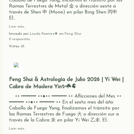
Caballo de Fuego Yang, iniciamos el tránsito por las
Ramas Terrestres de Metal 金 o dirección oeste a
través de Shen 申 (Mono) en pilar Bing Shen 丙申.
El…
Leer más…
Iniciado por
Leyda Ramirez🍀
en
Feng Shui
0 respuestas
Vistas:
65
Feng Shui & Astrología de Julio 2026 | Yi Wei |
Cabra de Madera Yin✨☘️🐏
•• ━━━━━ ••●•• ━━━━━ •• Aflicciones del Mes ••
━━━━━ ••●•• ━━━━━ •• En el sexto mes del año
Caballo de Fuego Yang, finalizamos el tránsito por
las Ramas Terrestres de Fuego 火 o dirección sur a
través de la Cabra 未 en pilar Yi Wei 乙未. El…
Leer más…